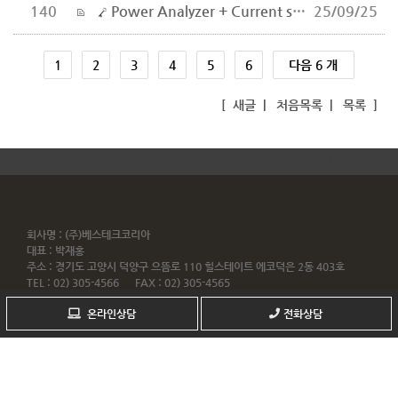
140
Power Analyzer + Current sensor LMG671 견적 문의 드립니다.
25/09/25
1
2
3
4
5
6
다음 6 개
[
새글
|
처음목록
|
목록
]
inodea : Ino HomepageBuilder V5.5.10 - 021920
회사명 : (주)베스테크코리아
대표 : 박재홍
주소 : 경기도 고양시 덕양구 으뜸로 110 힐스테이트 에코덕은 2동 403호
TEL : 02) 305-4566 FAX : 02) 305-4565
사업자번호 : 636-86-01646
온라인상담
전화상담
Copyrightⓒ by
BesTEQ Korea
All rights reserved.
Webmaster