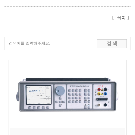
[
목록
]