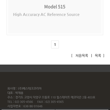
Model 515
High Accuracy AC Reference Source
1
[
처음목록
|
목록
]
inodea : Ino HomepageBuilder V5.5.10 - 021920
회사명 : (주)베스테크코리아
대표 : 박재홍
주소 : 경기도 고양시 덕양구 으뜸로 110 힐스테이트 에코덕은 2동 403호
TEL : 02) 305-4566 FAX : 02) 305-4565
사업자번호 : 636-86-01646