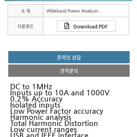
소 개
Wideband Power Analyzer
다운로드
Download PDF
온라인 상담
견적문의
DC to 1MHz
Inputs up to 10A and 1000V
0.2% Accuracy
Isolated inputs
Low Power Factor accuracy
Harmonic analysis
Total Harmonic Distortion
Low current ranges
USB and IEEE interface